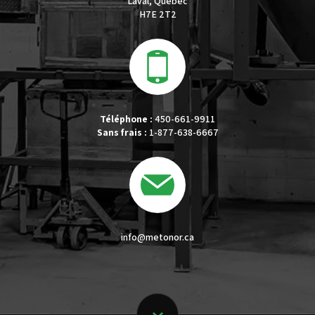
Laval, Québec
H7E 2T2
Téléphone :
450-661-9911
Sans frais :
1-877-638-6667
info@metonor.ca